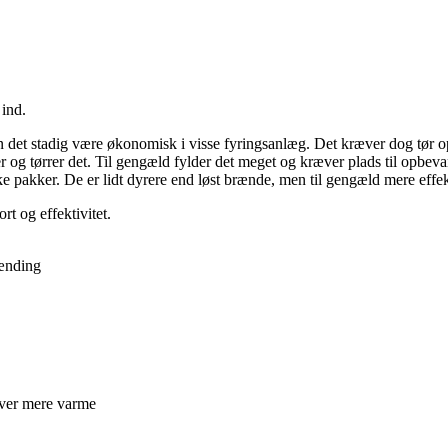
 ind.
an det stadig være økonomisk i visse fyringsanlæg. Det kræver dog tør o
er og tørrer det. Til gengæld fylder det meget og kræver plads til opbeva
e pakker. De er lidt dyrere end løst brænde, men til gengæld mere effek
t og effektivitet.
rænding
iver mere varme