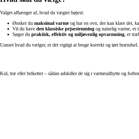
Valget afhænger af, hvad du vægter højest:
Ønsker du
maksimal varme
og har en ovn, der kan klare det, k
Vil du have
den klassiske pejsestemning
og naturlig varme, er t
Søger du
praktisk, effektiv og miljøvenlig opvarmning
, er træ
Uanset hvad du vælger, er det vigtigt at bruge korrekt og tørt brændse
Kul, træ eller briketter – sådan adskiller de sig i varmeudbytte og forb