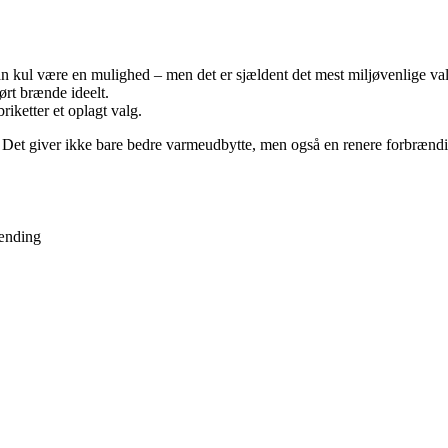
an kul være en mulighed – men det er sjældent det mest miljøvenlige va
ørt brænde ideelt.
briketter et oplagt valg.
l. Det giver ikke bare bedre varmeudbytte, men også en renere forbrændi
rænding