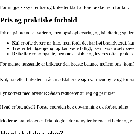
For miljøets skyld er træ og briketter klart at foretrække frem for kul.
Pris og praktiske forhold
Prisen på brændsel varierer, men også opbevaring og håndtering spiller
Kul
er ofte dyrere pr. kilo, men fordi det har høj brændværdi, k
Træ
er let tilgængeligt og kan være billigt, især hvis du selv sav
Briketter
er kompakte, nemme at stable og leveres ofte i praktisk
For mange husstande er briketter den bedste balance mellem pris, komfor
Kul, træ eller briketter – sådan adskiller de sig i varmeudbytte og forb
Fyr korrekt med brænde: Sådan reducerer du røg og partikler
Hvad er brændsel? Forstå energien bag opvarmning og forbrænding
Moderne brændeovne: Teknologien der udnytter brændslet bedre og g
Hvad skal du vælge?