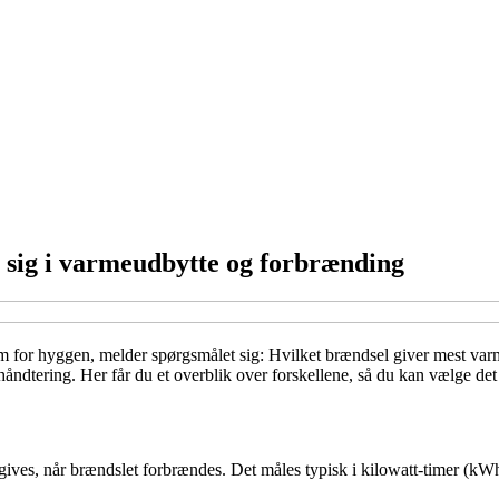
de sig i varmeudbytte og forbrænding
m for hyggen, melder spørgsmålet sig: Hvilket brændsel giver mest varm
dtering. Her får du et overblik over forskellene, så du kan vælge det b
gives, når brændslet forbrændes. Det måles typisk i kilowatt-timer (kWh)