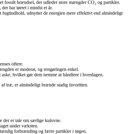
t fossilt brændsel, der udleder store mængder CO₂ og partikler.
er har tørret i mindst et år.
t fugtindhold, udnytter de energien mere effektivt end almindeligt
enses oftere.
ængden er moderat, og rengøringen enkel.
t aske, hvilket gør dem nemme at håndtere i hverdagen.
af træ, er almindeligt brænde stadig favoritten.
e der er tale om særlige kulovne.
taget under væksten.
dstændig forbrænding og færre partikler i røgen.