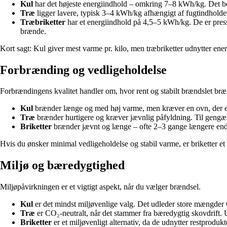
Kul
har det højeste energiindhold – omkring 7–8 kWh/kg. Det bet
Træ
ligger lavere, typisk 3–4 kWh/kg afhængigt af fugtindholdet. T
Træbriketter
har et energiindhold på 4,5–5 kWh/kg. De er presse
brænde.
Kort sagt: Kul giver mest varme pr. kilo, men træbriketter udnytter energ
Forbrænding og vedligeholdelse
Forbrændingens kvalitet handler om, hvor rent og stabilt brændslet bræ
Kul
brænder længe og med høj varme, men kræver en ovn, der er g
Træ
brænder hurtigere og kræver jævnlig påfyldning. Til gengæ
Briketter
brænder jævnt og længe – ofte 2–3 gange længere end a
Hvis du ønsker minimal vedligeholdelse og stabil varme, er briketter et 
Miljø og bæredygtighed
Miljøpåvirkningen er et vigtigt aspekt, når du vælger brændsel.
Kul
er det mindst miljøvenlige valg. Det udleder store mængder 
Træ
er CO₂-neutralt, når det stammer fra bæredygtig skovdrift
Briketter
er et miljøvenligt alternativ, da de udnytter restproduk