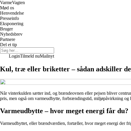
Varme
Vagten
Mød os
Henvendelse
Presseinfo
Eksponering
Bruger
Nyhedsbrev
Partnere
Del et tip
Login
Tilmeld nu
Mailnyt
Kul, træ eller briketter – sådan adskiller 
Når vinterkulden sætter ind, og brændeovnen eller pejsen bliver centru
pris, men også om varmeudbytte, forbrændingstid, miljøpåvirkning og hån
Varmeudbytte – hvor meget energi får du?
Varmeudbyttet, eller brændværdien, fortæller, hvor meget energi der fri