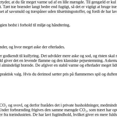
yder, at du får meget varme ud af en lille mængde. Til gengæld er kul e
ørt træ brænder langt bedre end fugtigt, så det er vigtigt at bruge træ, d
t af savsmuld og træspåner uden tilsætningsstoffer, og fordi de har lav
ien bedst i forhold til miljø og håndtering.
nder, og hvor meget aske der efterlades.
odkendt til kulfyring. Det udvikler mere aske og sod, og risten skal r
ld giver det en levende flamme og den klassiske pejsestemning. Askem
lmindeligt brænde. De afgiver en stabil varme og efterlader meget lid
praktisk valg. Hvis du derimod sætter pris på flammernes spil og duften 
CO₂ og svovl, og derfor frarådes det i private husholdninger, medmindr
. Under forbrænding frigives den samme mængde CO₂, som træet har op
ter fra træindustrien. De har lavt fugtindhold, hvilket giver en mere ful