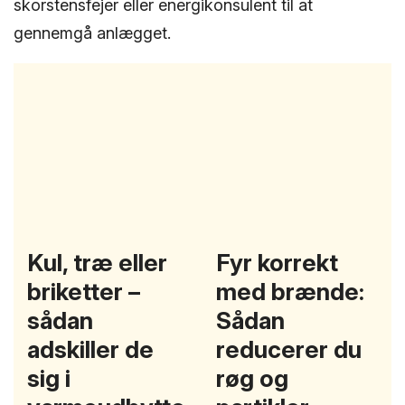
skorstensfejer eller energikonsulent til at
gennemgå anlægget.
Kul, træ eller
Fyr korrekt
briketter –
med brænde:
sådan
Sådan
adskiller de
reducerer du
sig i
røg og