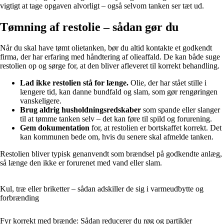
vigtigt at tage opgaven alvorligt – også selvom tanken ser tæt ud.
Tømning af restolie – sådan gør du
Når du skal have tømt olietanken, bør du altid kontakte et godkendt
firma, der har erfaring med håndtering af olieaffald. De kan både suge
restolien op og sørge for, at den bliver afleveret til korrekt behandling.
Lad ikke restolien stå for længe.
Olie, der har stået stille i
længere tid, kan danne bundfald og slam, som gør rengøringen
vanskeligere.
Brug aldrig husholdningsredskaber
som spande eller slanger
til at tømme tanken selv – det kan føre til spild og forurening.
Gem dokumentation
for, at restolien er bortskaffet korrekt. Det
kan kommunen bede om, hvis du senere skal afmelde tanken.
Restolien bliver typisk genanvendt som brændsel på godkendte anlæg,
så længe den ikke er forurenet med vand eller slam.
Kul, træ eller briketter – sådan adskiller de sig i varmeudbytte og
forbrænding
Fyr korrekt med brænde: Sådan reducerer du røg og partikler