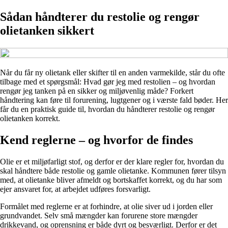
Sådan håndterer du restolie og rengør
olietanken sikkert
Når du får ny olietank eller skifter til en anden varmekilde, står du ofte
tilbage med et spørgsmål: Hvad gør jeg med restolien – og hvordan
rengør jeg tanken på en sikker og miljøvenlig måde? Forkert
håndtering kan føre til forurening, lugtgener og i værste fald bøder. Her
får du en praktisk guide til, hvordan du håndterer restolie og rengør
olietanken korrekt.
Kend reglerne – og hvorfor de findes
Olie er et miljøfarligt stof, og derfor er der klare regler for, hvordan du
skal håndtere både restolie og gamle olietanke. Kommunen fører tilsyn
med, at olietanke bliver afmeldt og bortskaffet korrekt, og du har som
ejer ansvaret for, at arbejdet udføres forsvarligt.
Formålet med reglerne er at forhindre, at olie siver ud i jorden eller
grundvandet. Selv små mængder kan forurene store mængder
drikkevand, og oprensning er både dyrt og besværligt. Derfor er det