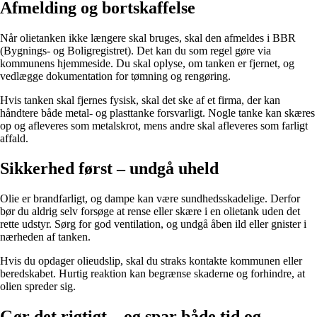
Afmelding og bortskaffelse
Når olietanken ikke længere skal bruges, skal den afmeldes i BBR
(Bygnings- og Boligregistret). Det kan du som regel gøre via
kommunens hjemmeside. Du skal oplyse, om tanken er fjernet, og
vedlægge dokumentation for tømning og rengøring.
Hvis tanken skal fjernes fysisk, skal det ske af et firma, der kan
håndtere både metal- og plasttanke forsvarligt. Nogle tanke kan skæres
op og afleveres som metalskrot, mens andre skal afleveres som farligt
affald.
Sikkerhed først – undgå uheld
Olie er brandfarligt, og dampe kan være sundhedsskadelige. Derfor
bør du aldrig selv forsøge at rense eller skære i en olietank uden det
rette udstyr. Sørg for god ventilation, og undgå åben ild eller gnister i
nærheden af tanken.
Hvis du opdager olieudslip, skal du straks kontakte kommunen eller
beredskabet. Hurtig reaktion kan begrænse skaderne og forhindre, at
olien spreder sig.
Gør det rigtigt – og spar både tid og